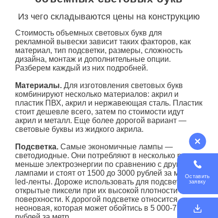
Из чего складываются цены на конструкцию
Стоимость объемных световых букв для
рекламной
вывески
зависит таких факторов, как
материал, тип подсветки, размеры, сложность
дизайна, монтаж и дополнительные опции.
Разберем каждый из них подробней.
Материалы.
Для
изготовления
световых букв
комбинируют несколько материалов: акрил и
пластик ПВХ, акрил и нержавеющая сталь. Пластик
стоит дешевле всего, затем по стоимости идут
акрил и металл. Еще более дорогой вариант —
световые буквы
из жидкого акрила.
Подсветка
.
Самые экономичные лампы —
светодиодные. Они потребляют в несколько раз
меньше электроэнергии по сравнению с другими
лампами и стоят от 1500 до 3000 рублей за метр
Оставить
led-ленты. Дороже использовать для подсветки
заявку
открытые пиксели при их высокой плотности на
поверхности. К дорогой подсветке относится
неоновая, которая может обойтись в 5 000-7 000
рублей за метр.