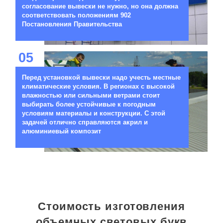
согласование вывески не нужно, но она должна
соответствовать положениям 902
Постановления Правительства
05
Перед установкой вывески надо учесть местные
климатические условия. В регионах с высокой
влажностью или сильными ветрами стоит
выбирать более устойчивые к погодным
условиям материалы и конструкции. С этой
задачей отлично справляются акрил и
алюминиевый композит
Стоимость изготовления
объемных световых букв