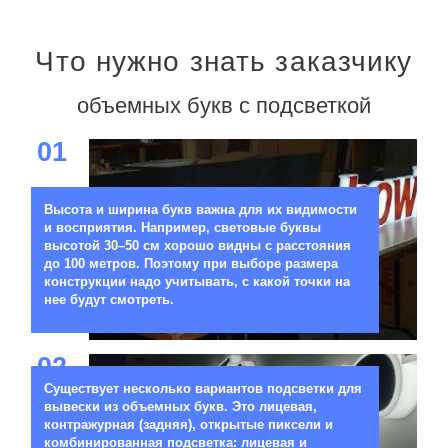
Что нужно знать заказчику
объемных букв с подсветкой
01
Высота и ширина букв важна для их видимости
и восприятия. Например, световые буквы
высотой 30–50 см хорошо видны с расстояния
до 100 метров. Поэтому при выборе размера
конструкции надо учитывать, с какой точки на
нее будут смотреть.
02
Существует несколько вариантов подсветки для
вывески из объемных букв. Это лицевая,
контражурная (задняя), открытые пиксели и
комбинированная подсветка: лицевая и