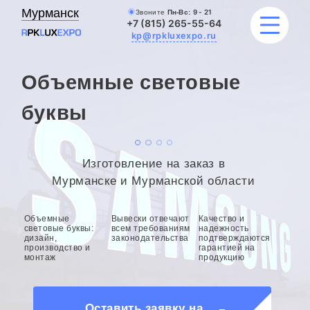
Мурманск
Звоните
Пн-Вс:
9 - 21
+7 (815) 265-55-64
kp@rpkluxexpo.ru
Объемные световые
УСЛУГИ
буквы
НАШИ РАБОТЫ
Изготовление на заказ в
АКЦИИ
Мурманске и Мурманской области
БЛОГ
Объемные
Вывески отвечают
Качество и
световые буквы:
всем требованиям
надежность
дизайн,
законодательства
подтверждаются
О КОМПАНИИ
производство и
гарантией на
монтаж
продукцию
Оставить заявку на