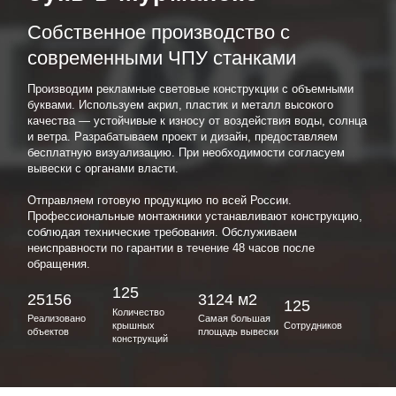
Собственное производство с
современными ЧПУ станками
Производим рекламные световые конструкции с объемными
буквами. Используем акрил, пластик и металл высокого
качества — устойчивые к износу от воздействия воды, солнца
и ветра. Разрабатываем проект и дизайн, предоставляем
бесплатную визуализацию. При необходимости согласуем
вывески с органами власти.
Отправляем готовую продукцию по всей России.
Профессиональные монтажники устанавливают конструкцию,
соблюдая технические требования. Обслуживаем
неисправности по гарантии в течение 48 часов после
обращения.
125
25156
3124 м2
125
Количество
Реализовано
Самая большая
крышных
Сотрудников
объектов
площадь вывески
конструкций