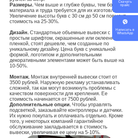
Скачать
Размеры.
Чем выше и глубже
буквы
, тем больше
прайс
материала и труда требуется для их
изготовления
.
Увеличение высоты букв с 30 см до 50 см повысит
стоимость на 25-30%.
Написать в
Дизайн.
Стандартные
объемные вывески
с
WhatsApp
простым шрифтом, окрашенные или оклеенные
пленкой, стоят дешевле, чем созданные по
уникальному дизайну.
Цена
букв с уникальной
формой, логотипом и дополнительными
декоративными элементами может быть выше на
10-50%.
Монтаж.
Монтаж внутренней
вывески
стоит от
3500 рублей. Наружную рекламу устанавливать
сложней, так как могут возникнуть проблемы с
качеством поверхности для крепления. Ее
стоимость начинается от 7500 рублей.
Дополнительные опции.
Чтобы управлять
подсветкой,
заказывайте
контроллеры и датчики.
Их нужно покупать и оплачивать отдельно. Кроме
того, у некоторых компаний гарантийное
обслуживание закладывается в стоимость
вывески
, увеличивая ее цену на 5-10%.