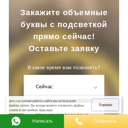
Закажите объемные
буквы с подсветкой
прямо сейчас!
Оставьте заявку
В какое время вам позвонить?
оимость
Сейчас
арки
Для улучшения работы сайта мы используем
Хорошо
файлы cookie. Вы всегда можете отключить файлы
cookie в настройках браузера.
Написать
Позвонить