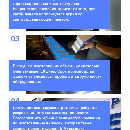
торцевая, лицевая и контражурная.
Направление свечения зависит от того, для
какой панели используется акрил со
светорассеивающей пленкой.
03
В среднем изготовление объемных световых
букв занимает 10 дней. Срок производства
зависит от сложности проекта и загруженности
оборудования.
04
Для установки наружной рекламы требуются
разрешения от местных органов власти.
Согласованием обычно занимается компания
по изготовлению вывесок, которая также
создает проект изделия. В Мурманске