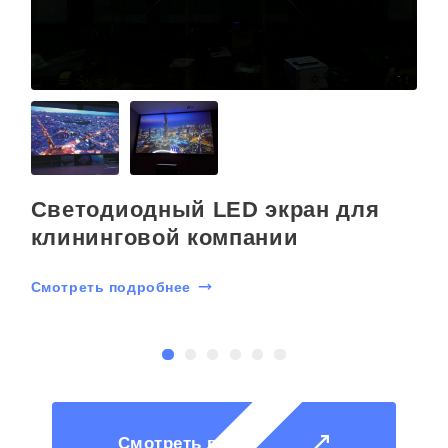
Светодиодный LED экран для
клининговой компании
Смотреть подробнее
С
Смотреть все