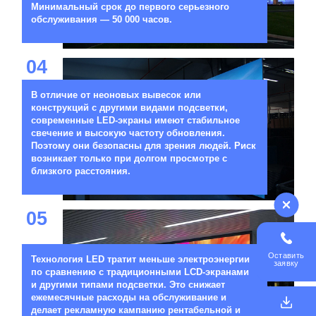
Минимальный срок до первого серьезного
обслуживания — 50 000 часов.
04
В отличие от неоновых вывесок или
конструкций с другими видами подсветки,
современные LED-экраны имеют стабильное
свечение и высокую частоту обновления.
Поэтому они безопасны для зрения людей. Риск
возникает только при долгом просмотре с
близкого расстояния.
05
Оставить
Технология LED тратит меньше электроэнергии
заявку
по сравнению с традиционными LCD-экранами
и другими типами подсветки. Это снижает
ежемесячные расходы на обслуживание и
делает рекламную кампанию рентабельной и