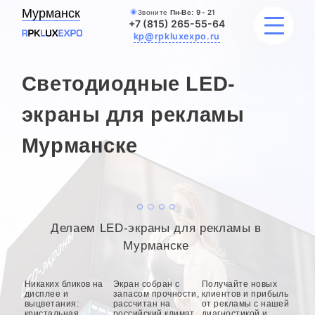
Мурманск
Звоните
Пн-Вс:
9 - 21
+7 (815) 265-55-64
kp@rpkluxexpo.ru
Светодиодные LED-
УСЛУГИ
экраны для рекламы
Мурманске
НАШИ РАБОТЫ
АКЦИИ
БЛОГ
Делаем LED-экраны для рекламы в
О КОМПАНИИ
Мурманске
Никаких бликов на
Экран собран с
Получайте новых
дисплее и
запасом прочности,
клиентов и прибыль
выцветания:
рассчитан на
от рекламы с нашей
кристальная
российский климат
диагностикой и