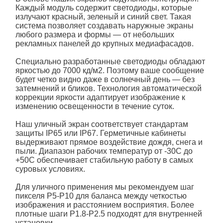
Каждый модуль содержит светодиоды, которые
излучают красный, зеленый и синий свет. Такая
система позволяет создавать
наружные
экраны
любого размера и формы — от небольших
рекламных панелей до крупных медиафасадов.
Специально разработанные светодиоды обладают
яркостью до 7000 кд/м2. Поэтому ваше сообщение
будет четко видно даже в солнечный день — без
затемнений и бликов. Технология автоматической
коррекции яркости адаптирует изображение к
изменению освещенности в течение суток.
Наш
уличный
экран
соответствует стандартам
защиты IP65 или IP67. Герметичные кабинеты
выдерживают прямое воздействие дождя, снега и
пыли. Диапазон рабочих температур от -30C до
+50C обеспечивает стабильную работу в самых
суровых условиях.
Для уличного применения мы рекомендуем шаг
пикселя P5-P10 для баланса между четкостью
изображения и расстоянием восприятия. Более
плотные шаги P1.8-P2.5 подходят для внутренней
установки.