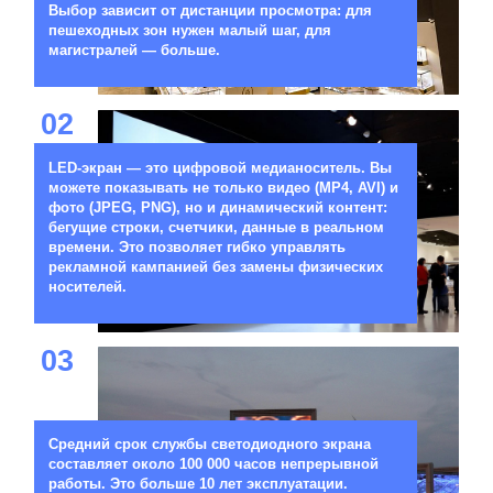
Выбор зависит от дистанции просмотра: для
пешеходных зон нужен малый шаг, для
магистралей — больше.
02
LED-экран — это цифровой медианоситель. Вы
можете показывать не только видео (MP4, AVI) и
фото (JPEG, PNG), но и динамический контент:
бегущие строки, счетчики, данные в реальном
времени. Это позволяет гибко управлять
рекламной кампанией без замены физических
носителей.
03
Средний срок службы светодиодного экрана
составляет около 100 000 часов непрерывной
работы. Это больше 10 лет эксплуатации.