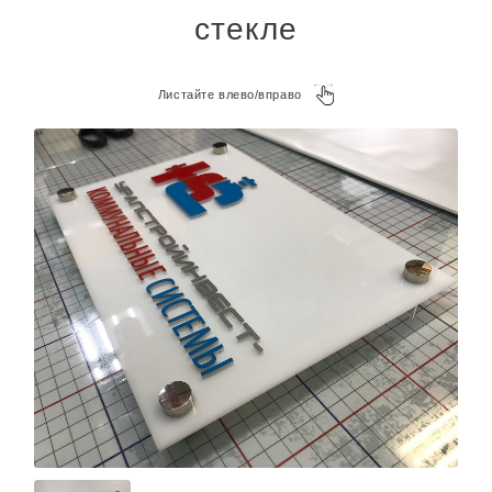
стекле
Листайте влево/вправо