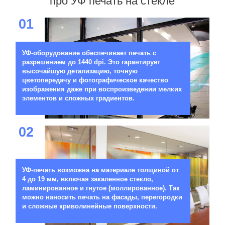
про УФ печать на стекле
01
УФ-оборудование обеспечивает печать с
разрешением до 1440 dpi. Это гарантирует
высочайшую детализацию, точную
цветопередачу и фотографическое качество
изображения даже при воспроизведении мелких
элементов и сложных градиентов.
02
УФ-печать возможна на материале толщиной от
4 до 19 мм, включая закаленное стекло,
ламинированное и гнутое (моллированное). Так
можно наносить печать на фасады, перегородки
и сложные криволинейные поверхности.