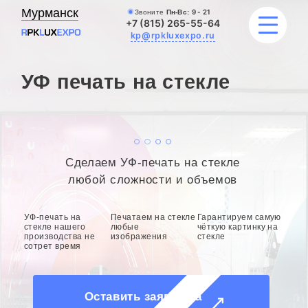
Мурманск
Звоните
Пн-Вс:
9 - 21
+7 (815) 265-55-64
kp@rpkluxexpo.ru
УФ печать на стекле
УСЛУГИ
НАШИ РАБОТЫ
Сделаем УФ-печать на стекле
АКЦИИ
любой сложности и объемов
БЛОГ
УФ-печать на
Печатаем на стекле
Гарантируем самую
стекле нашего
любые
чёткую картинку на
производства не
изображения
стекле
О КОМПАНИИ
сотрет время
Оставить заявку на