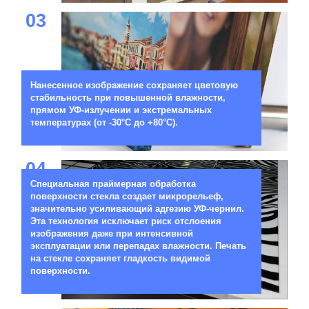
03
Нанесенное изображение сохраняет цветовую
стабильность при повышенной влажности,
прямом УФ-излучении и экстремальных
температурах (от -30°C до +80°C).
04
Специальная праймерная обработка
поверхности стекла создает микрорельеф,
значительно усиливающий адгезию УФ-чернил.
Эта технология исключает риск отслоения
изображения даже при интенсивной
эксплуатации или перепадах влажности. Печать
на стекле сохраняет гладкость видимой
поверхности.