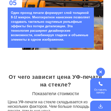
05
Один проход печати формирует слой толщиной
8-12 микрон. Многократное нанесение позволяет
создавать тактильно ощутимые рельефные
эффекты без потери детализации. Эта
технология расширяет дизайнерские
возможности, комбинируя гладкие и объемные
элементы в одном изображении.
От чего зависит цена УФ-печати
на стекле?
Оставить
заявку
Показатели стоимости
Цена
УФ-печати
на стекле
складывается из
нескольких факторов. Чем больше площадь
печати, тем выше цена.