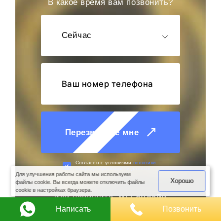
В какое время вам позвонить?
Сейчас
Перезвоните мне
оимость
арки
Cогласен с условиями
политики
конфиденциальности данных
Для улучшения работы сайта мы используем
Хорошо
файлы cookie. Вы всегда можете отключить файлы
cookie в настройках браузера.
или напишите,
мы онлайн
Написать
Позвонить