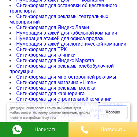
Сити-формат для остановки общественного
транспорта
Сити-формат для рекламы театральных
мероприятий
Сити-формат для Яндекс Лавки
Нумерация этажей для кабельной компании
Нумерация этажей для офиса продаж
Нумерация этажей для логистической компании
Сити-формат для ТРК
Сити-формат для клиники
Сити-формат для Яндекс Маркета
Сити-формат для рекламы хлебобулочной
продукции
Сити-формат для многосторонней рекламы
Сити-формат для магазина «Lime»
Сити-формат для рекламы молока
Сити-формат для каршеринга
Сити-формат для строительной компании
Нумерация этажей для юридической компании
Для улучшения работы сайта мы используем
Нумерация этажей для страховой компании
Хорошо
файлы cookie. Вы всегда можете отключить файлы
Нумерация этажей для садового центра
cookie в настройках браузера.
УФ-печать на металле для
металлообрабатывающей компании
Написать
Позвонить
Уф-печать на металле для агентства