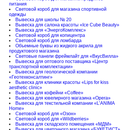
питания
Световой короб для магазина спортивной
одежды
Вывеска для школы № 20
Вывеска для салона красоты «Ice Cube Beauty»
Вывеска для «ЭнергоКомплекс»
Световой короб для копицентра
Световой короб для ломбарда
Объемные буквы из жидкого акрила для
продуктового магазина
Световые панели фреймлайт для «ВкусВилла»
Вывеска для оптового поставщика «Центр
транспортной комплектации»
Вывеска для геологической компании
«Геотехконсалтинг»
Вывеска для клиники красоты «Lips for kiss
aesthetic clinic»
Вывеска для кофейни «Coffee»
Вывеска для ювелирного магазина «Opera»
Вывеска для текстильной компании «L’ANIMA
Home»
Световой короб для «Озон»
Световой короб для «Wildberries»
Вывеска для складского помещения «МДМ»
Вывеска для цветочного магазина «БУКЕТИСТ»