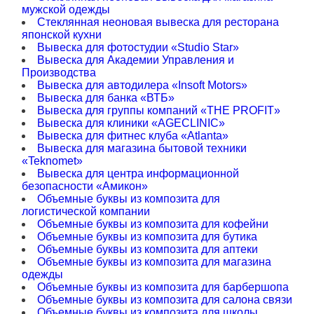
мужской одежды
Стеклянная неоновая вывеска для ресторана
японской кухни
Вывеска для фотостудии «Studio Star»
Вывеска для Академии Управления и
Производства
Вывеска для автодилера «Insoft Motors»
Вывеска для банка «ВТБ»
Вывеска для группы компаний «THE PROFIT»
Вывеска для клиники «AGECLINIC»
Вывеска для фитнес клуба «Аtlanta»
Вывеска для магазина бытовой техники
«Teknomet»
Вывеска для центра информационной
безопасности «Амикон»
Объемные буквы из композита для
логистической компании
Объемные буквы из композита для кофейни
Объемные буквы из композита для бутика
Объемные буквы из композита для аптеки
Объемные буквы из композита для магазина
одежды
Объемные буквы из композита для барбершопа
Объемные буквы из композита для салона связи
Объемные буквы из композита для школы