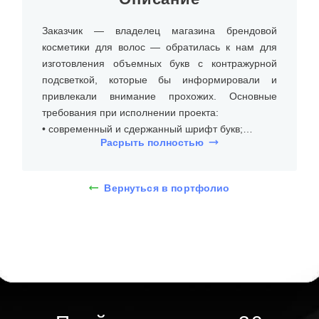
Заказчик — владелец магазина брендовой
косметики для волос — обратилась к нам для
изготовления объемных букв с контражурной
подсветкой, которые бы информировали и
привлекали внимание прохожих. Основные
требования при исполнении проекта:
• современный и сдержанный шрифт букв;
Расрыть полностью
• яркая подсветка, которая не слепит;
• долгий срок эксплуатации.
Вернуться в портфолио
На встрече с клиентом уточнили размеры места
установки (козырёк, над входом в магазин),
бюджет и требования к типу и дизайну объемных
букв с задней подсветкой. Дизайнеры
предложили несколько вариантов, и клиент
выбрал объемные буквы из ПВХ пластика и
оргстекла с задней подсветкой, высота букв 20
см. При помощи 3D-макета определились со