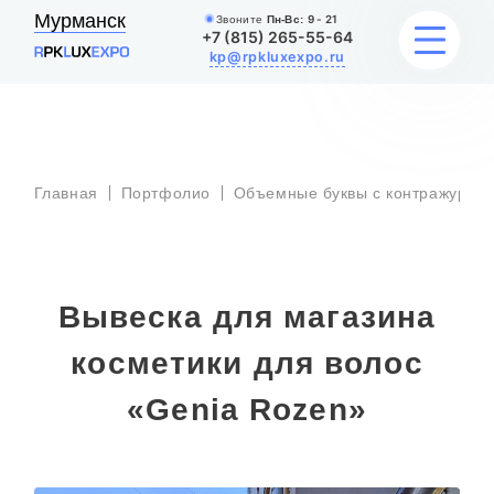
Мурманск
Звоните
Пн-Вс:
9 - 21
+7 (815) 265-55-64
kp@rpkluxexpo.ru
УСЛУГИ
Главная
Портфолио
Объемные буквы с контражурной
НАШИ РАБОТЫ
АКЦИИ
Вывеска для магазина
БЛОГ
косметики для волос
О КОМПАНИИ
«Genia Rozen»