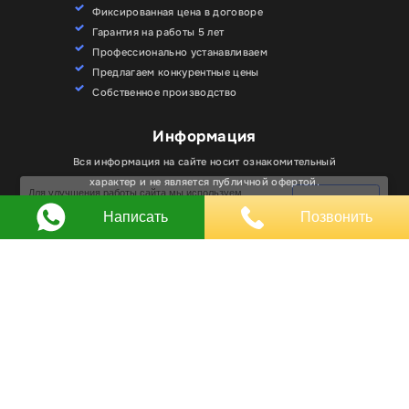
Фиксированная цена в договоре
Гарантия на работы 5 лет
Профессионально устанавливаем
Предлагаем конкурентные цены
Собственное производство
Информация
Для улучшения работы сайта мы используем
Вся информация на сайте носит ознакомительный
Хорошо
файлы cookie. Вы всегда можете отключить файлы
характер и не является публичной офертой.
cookie в настройках браузера.
Написать
Позвонить
Любое использование материалов, элементов
дизайна и оформления, в том числе копирование
происходит только с письменного разрешения
владельца сайта.
Оставляя заявку вы соглашаетесь на
обработку
персональных данных
© RPKLUXEXPO 2025.