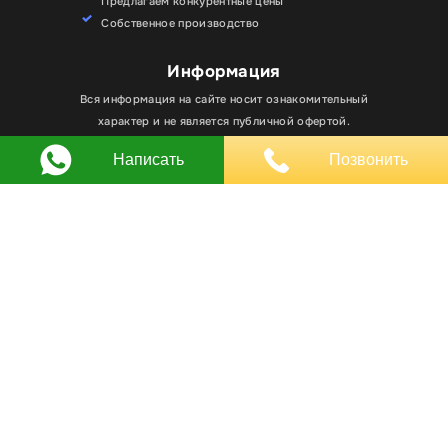
Предлагаем конкурентные цены
Собственное производство
Информация
Для улучшения работы сайта мы используем
Вся информация на сайте носит ознакомительный
Хорошо
файлы cookie. Вы всегда можете отключить файлы
характер и не является публичной офертой.
cookie в настройках браузера.
Написать
Позвонить
Любое использование материалов, элементов
дизайна и оформления, в том числе копирование
происходит только с письменного разрешения
владельца сайта.
Оставляя заявку вы соглашаетесь на
обработку
персональных данных
© RPKLUXEXPO 2025.
Для госзаказчиков “RPKLUXEXPO”
на портале поставщиков