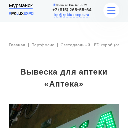
Мурманск
Звоните
Пн-Вс:
9 - 21
+7 (815) 265-55-64
kp@rpkluxexpo.ru
УСЛУГИ
Главная
Портфолио
Светодиодный LED короб (откры
НАШИ РАБОТЫ
Вывеска для аптеки
АКЦИИ
«Аптека»
БЛОГ
О КОМПАНИИ