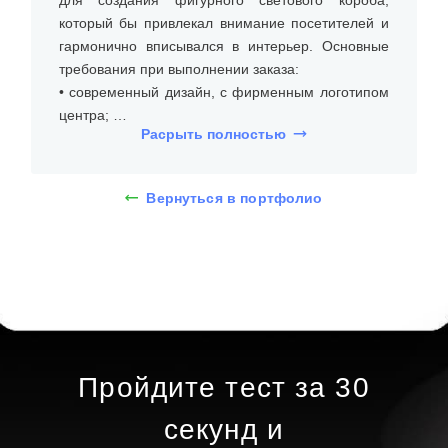
для создания фигурного светового короба,
который бы привлекал внимание посетителей и
гармонично вписывался в интерьер. Основные
требования при выполнении заказа:
• современный дизайн, с фирменным логотипом
центра;
Расрыть полностью
• короб белого цвета, с яркой подсветкой;
• долгий срок эксплуатации.
Вернуться в портфолио
На встрече с клиентом уточнили размеры места
установки (на стене), бюджет и требования к типу
и дизайну фигурного светового короба из акрила.
Дизайнеры предложили несколько вариантов, и
клиент выбрал фигурный световой короб
размерами 150х100 см. При помощи 3D-макета
определились с дизайном: фирменный логотип
батутного центра, без оклейки и покраски короба.
Пройдите тест за 30
Определившись с внешним видом фигурного
секунд и
короба, подобрали материалы: задняя и боковая