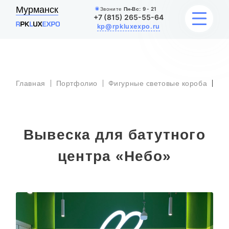
Мурманск
Звоните
Пн-Вс:
9 - 21
+7 (815) 265-55-64
kp@rpkluxexpo.ru
Вы
УСЛУГИ
дл
Главная
Портфолио
Фигурные световые короба
ба
це
«Н
НАШИ РАБОТЫ
АКЦИИ
Вывеска для батутного
БЛОГ
центра «Небо»
О КОМПАНИИ