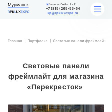
Мурманск
Звоните
Пн-Вс:
9 - 21
+7 (815) 265-55-64
kp@rpkluxexpo.ru
УСЛУГИ
Главная
Портфолио
Световые панели фреймлайт
НАШИ РАБОТЫ
АКЦИИ
Световые панели
БЛОГ
фреймлайт для магазина
«Перекресток»
О КОМПАНИИ