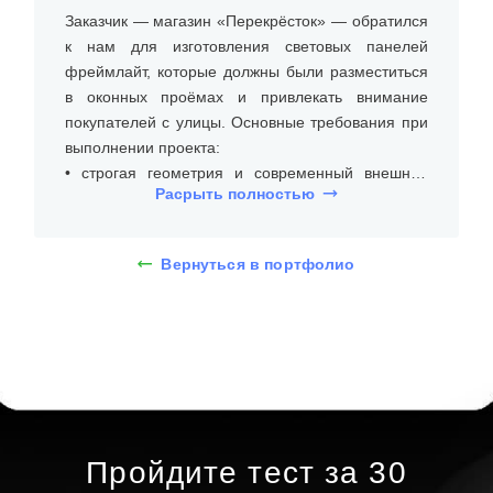
Заказчик — магазин «Перекрёсток» — обратился
к нам для изготовления световых панелей
фреймлайт, которые должны были разместиться
в оконных проёмах и привлекать внимание
покупателей с улицы. Основные требования при
выполнении проекта:
• строгая геометрия и современный внешний
Расрыть полностью
вид;
• яркая и равномерная подсветка;
• надёжность крепления и удобство
Вернуться в портфолио
эксплуатации.
После согласования технического задания был
выбран вариант двух прямоугольных панелей
классического размера 700 × 1000 мм.
Конструкция выполнена в металлической рамке с
лицевой поверхностью из светорассеивающего
акрила. Подсветка реализована с помощью
Пройдите тест за 30
встроенной светодиодной ленты 12 В,