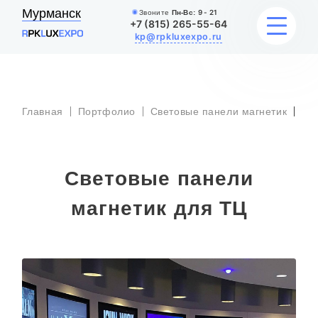
Мурманск
Звоните
Пн-Вс:
9 - 21
+7 (815) 265-55-64
kp@rpkluxexpo.ru
Св
УСЛУГИ
па
Главная
Портфолио
Световые панели магнетик
маг
дл
НАШИ РАБОТЫ
Световые панели
АКЦИИ
магнетик для ТЦ
БЛОГ
О КОМПАНИИ