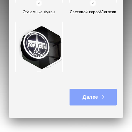
также светит ярко, крепление надёжно держит
панели.
Объемные буквы
Световой короб/Логотип
В отзыве заказчик отметил гарантию на световые
панели магнетик – 3 года, расчёт стоимости
панелей за 1 день, возможность быстрой замены
рекламных постеров.
Отправьте ваш проект световой панели магнетик
или задайте любой вопрос на почту
kp@rpkluxexpo.ru.
Вывеска на кронштейне
Далее