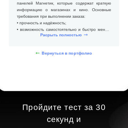
панелей Магнетик, которые содержат краткую
информацию о магазинах и кино. Основные
требования при выполнении заказа:
• прочность и надёжность;
• возможность самостоятельно и быстро менять
Расрыть полностью
рекламный постер;
• долгий срок эксплуатации.
Вернуться в портфолио
Световая панель Магнетик изготовлена из
современных материалов, обеспечивающих её
функциональность и эстетичность. Основной
корпус панели выполнен из прочного алюминия,
который обладает высокой устойчивостью к
коррозии и долговечностью. Внутри панели
установлены светодиоды, которые обеспечивают
яркое и равномерное освещение. Светодиоды
Пройдите тест за 30
заключены в защитный слой из поликарбоната,
что предотвращает их повреждение и улучшает
секунд и
рассеивание света.