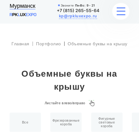
Мурманск
Звоните
Пн-Вс:
9 - 21
+7 (815) 265-55-64
kp@rpkluxexpo.ru
Главная
Портфолио
Объемные буквы на крышу
УСЛУГИ
НАШИ РАБОТЫ
Объемные буквы на
АКЦИИ
крышу
БЛОГ
Листайте влево/вправо
О КОМПАНИИ
Фигурные
Фрезерованные
Все
световые
короба
короба