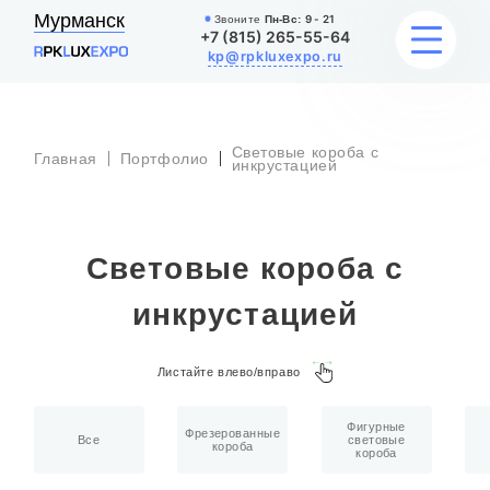
Мурманск
Звоните
Пн-Вс:
9 - 21
+7 (815) 265-55-64
kp@rpkluxexpo.ru
Световые короба с
Главная
Портфолио
УСЛУГИ
инкрустацией
НАШИ РАБОТЫ
Световые короба с
АКЦИИ
инкрустацией
БЛОГ
Листайте влево/вправо
О КОМПАНИИ
Фигурные
Фрезерованные
Все
световые
короба
короба