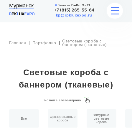
Мурманск
Звоните
Пн-Вс:
9 - 21
+7 (815) 265-55-64
kp@rpkluxexpo.ru
Световые короба с
Главная
Портфолио
УСЛУГИ
баннером (тканевые)
НАШИ РАБОТЫ
Световые короба с
АКЦИИ
баннером (тканевые)
БЛОГ
Листайте влево/вправо
О КОМПАНИИ
Фигурные
Фрезерованные
Все
световые
короба
короба