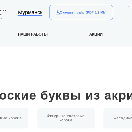
нтаж
Мурманск
Скачать прайс (PDF 1.2 Mb)
в
ти
НАШИ РАБОТЫ
АКЦИИ
оские буквы из акр
Фигурные световые
ные короба
Фасадные
короба