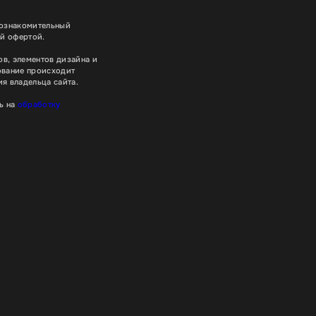
 ознакомительный
ой офертой.
в, элементов дизайна и
ование происходит
я владельца сайта.
ь на
обработку
Хорошо