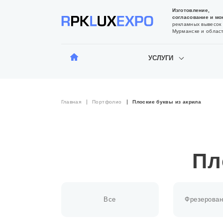
Изготовление,
согласование и мо
рекламных вывесок 
Мурманске и облас
УСЛУГИ
Главная
Портфолио
Плоские буквы из акрила
Пл
Все
Фрезерован