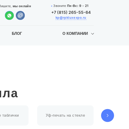
9 - 21
Звоните
Пн-Вс:
Пишите,
мы онлайн
+7 (815) 265-55-64
kp@rpkluxexpo.ru
БЛОГ
О КОМПАНИИ
ила
 таблички
Уф-печать на стекле
Уф-печат