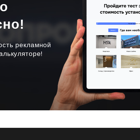
но
сно!
ость рекламной
алькуляторе!