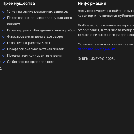
Преимущества
Информация
Вся информация на сайте носит
15 лет на рынке рекламных вывесок
характер и не является публичн
Персонально решаем задачу каждого
клиента
Любое использование материало
оформления, в том числе копир
Гарантируем соблюдение сроков работ
только с письменного разрешени
Фиксированная цена в договоре
Гарантия на работы 5 лет
Оставляя заявку вы соглашаетес
Профессионально устанавливаем
персональных данных
Предлагаем конкурентные цены
© RPKLUXEXPO 2025.
и
Собственное производство
в
ения работы сайта мы используем файлы cookie. Вы